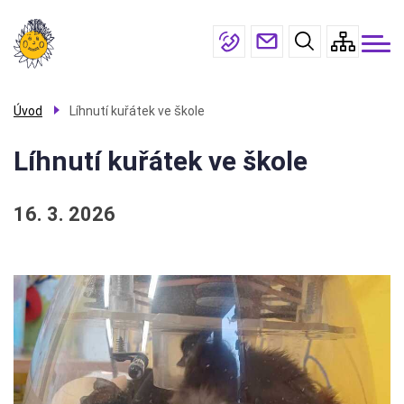
Menu
Přejít
O
škole
navigace
k
hlavnímu
Žáci a
rodiče
obsahu
Galerie
Úvod
Líhnutí kuřátek ve škole
Úřední
Líhnutí kuřátek ve škole
deska
Kontakty
16. 3. 2026