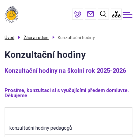
Menu
Přejít
O
škole
navigace
k
hlavnímu
Žáci a
rodiče
obsahu
Galerie
Úvod
Žáci a rodiče
Konzultační hodiny
Úřední
Konzultační hodiny
deska
Kontakty
Konzultační hodiny na školní rok 2025-2026
Prosíme, konzultaci si s vyučujícími předem domluvte.
Děkujeme
konzultační hodiny pedagogů