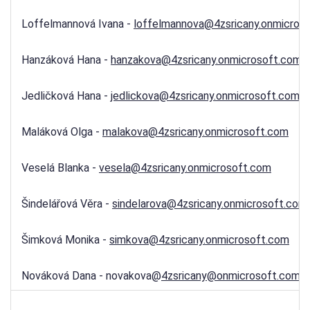
Loffelmannová Ivana -
loffelmannova@4zsricany.onmicros
Hanzáková Hana -
hanzakova@4zsricany.onmicrosoft.com
Jedličková Hana -
jedlickova@4zsricany.onmicrosoft.com
Maláková Olga -
malakova@4zsricany.onmicrosoft.com
Veselá Blanka -
vesela@4zsricany.onmicrosoft.com
Šindelářová Věra -
sindelarova@4zsricany.onmicrosoft.com
Šimková Monika -
simkova@4zsricany.onmicrosoft.com
Nováková Dana - novakova@
4zsricany@onmicrosoft.com