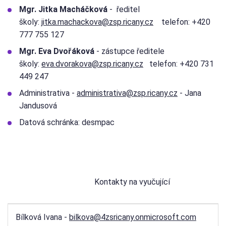
Mgr. Jitka Macháčková
- ředitel
školy:
jitka.machackova@zsp.ricany.cz
telefon: +420
777 755 127
Mgr. Eva Dvořáková
- zástupce ředitele
školy:
eva.dvorakova@zsp.ricany.cz
telefon: +420 731
449 247
Administrativa -
administrativa@zsp.ricany.cz
- Jana
Jandusová
Datová schránka: desmpac
Kontakty na vyučující
Bílková Ivana -
bilkova@4zsricany.onmicrosoft.com