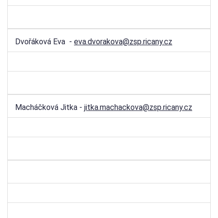
Dvořáková Eva -
eva.dvorakova@zsp.ricany.cz
Macháčková Jitka -
jitka.machackova@zsp.ricany.cz