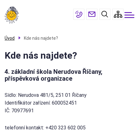
Menu
Přejít
O
škole
navigace
k
hlavnímu
Žáci a
rodiče
obsahu
Galerie
Úvod
Kde nás najdete?
Úřední
Kde nás najdete?
deska
Kontakty
4. základní škola Nerudova Říčany,
příspěvková organizace
Sídlo:
Nerudova 481/5, 251 01 Říčany
Identifikátor zařízení:
600052451
IČ:
70977691
telefonní kontakt: +420 323 602 005